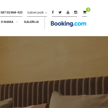
0
+387 33/868-923
Izaberi jezik
O NAMA
GALERIJA