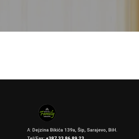
A:
Dejzina Bikića 139a, Šip, Sarajevo, BiH.
Tel/Fax:
+387 33 86 89 23